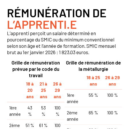
RÉMUNÉRATION DE
L’APPRENTI.E
L’apprenti perçoit un salaire déterminé en
pourcentage du SMIC ou du minimum conventionnel
selon son âge et l’année de formation. SMIC mensuel
brut au 1er janvier 2026 : 1 823,03 euros.
Grille de rémunération
Grille de rémunération de
prévue par le code du
la métallurgie
travail
18 à 25
26 à 29
18 à
21 à
26 à
ans
ans
20
25
29
1ère
55 %
100 %
ans
ans
ans
année
1ère
43
53
100
2ème
65 %
100 %
année
%
%
%
année
2ème
51 %
61 %
100