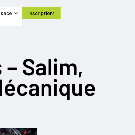
Alsace
Inscription
 – Salim,
 Mécanique