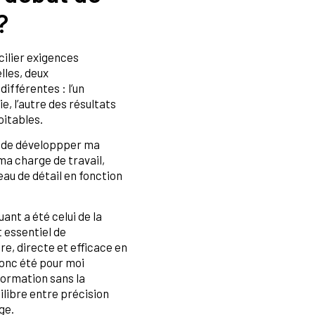
?
cilier exigences
lles, deux
ifférentes : l’un
ie, l’autre des résultats
oitables.
s de développper ma
ma charge de travail,
au de détail en fonction
ant a été celui de la
t essentiel de
e, directe et efficace en
 donc été pour moi
nformation sans la
ilibre entre précision
ge.