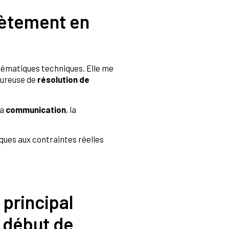
rètement en
blématiques techniques. Elle me
oureuse de
résolution de
la
communication
, la
iques aux contraintes réelles
 principal
e début de