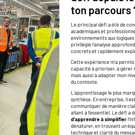
ton parcours 
Le principal défi a été de con
académiques et professionne
environnements aux logiques d
privilégie l’analyse approfond
concrets et rapidement expl
Cette expérience m’a permi
capacité à prioriser, à gérer 
mais aussi à adapter mon nive
du contexte.
L’apprentissage le plus marqu
synthèse. En entreprise, il es
communiquer de manière clair
allant à l’essentiel. Le défi a
d’apprendre à simplifier
l’i
dénaturer, en trouvant un équ
technique et clarté du messa