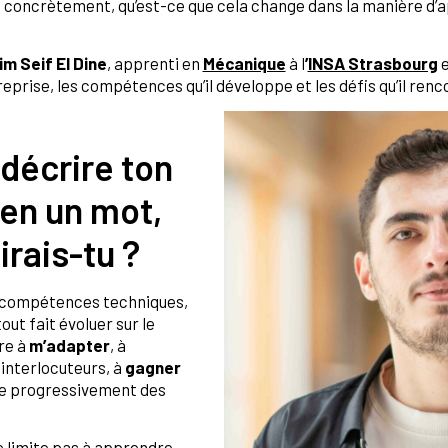
 concrètement, qu’est-ce que cela change dans la manière d’a
im Seif El Dine
, apprenti en
Mécanique
à l
’
INSA Strasbourg
e
eprise, les compétences qu’il développe et les défis qu’il renc
 décrire ton
en un mot,
irais-tu ?
s compétences techniques,
ut fait évoluer sur le
re à
m’adapter
, à
 interlocuteurs, à
gagner
re progressivement des
se limite pas à apprendre