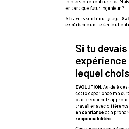
immersion en entreprise. Mais
en tant que futur ingénieur ?
À travers son témoignage,
Sal
expérience entre école et entr
Si tu devais
expérience 
lequel chois
EVOLUTION
. Au-delà de
cette expérience m’a surto
plan personnel : apprend
travailler avec différents
en confiance
et à prend
responsabilités
.
C’est un parcours qui ne 