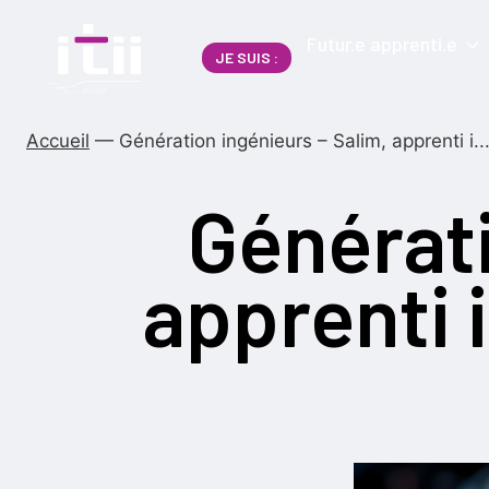
Futur.e apprenti.e
JE SUIS :
Accueil
—
Génération ingénieurs – Salim, apprenti i..
Générati
apprenti 